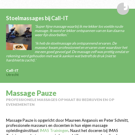
Stoelmassages bij Call-IT
'Super fijne massage waarbij ik me lekker los voelde na de
massage. Ik word er lekker ontspannen van en kan daarna
weer fijn doorbellen.'
'Ik heb de stoelmassage als ontspannend ervaren. De
masseur kwam professioneel en ervaren over waardoor het
me een goed gevoel gaf. De massage zelf was prettig omdat er
rekening werd gehouden met wat ik aankon wat betreft de druk (niet te
hard/niet te zacht).'
Call-IT
Utrecht
Massage Pauze
PROFESSIONELE MASSAGES OP MAAT BIJ BEDRIJVEN EN OP
EVENEMENTEN
Massage Pauze is opgericht door Maureen Anganois en Peter Schmitt,
professionele masseurs en docenten in hun eigen massage
opleidingsinstituut
IMAS Trainingen
. Naast het doceren bij IMAS