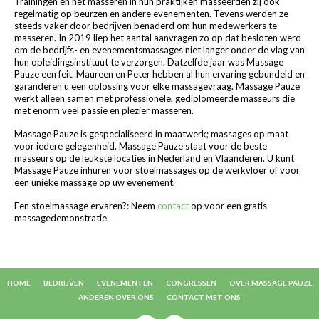
Trainingen en het masseren in hun praktijken masseerden zij ook
regelmatig op beurzen en andere evenementen. Tevens werden ze
steeds vaker door bedrijven benaderd om hun medewerkers te
masseren. In 2019 liep het aantal aanvragen zo op dat besloten werd
om de bedrijfs- en evenementsmassages niet langer onder de vlag van
hun opleidingsinstituut te verzorgen. Datzelfde jaar was Massage
Pauze een feit. Maureen en Peter hebben al hun ervaring gebundeld en
garanderen u een oplossing voor elke massagevraag. Massage Pauze
werkt alleen samen met professionele, gediplomeerde masseurs die
met enorm veel passie en plezier masseren.
Massage Pauze is gespecialiseerd in maatwerk; massages op maat
voor iedere gelegenheid. Massage Pauze staat voor de beste
masseurs op de leukste locaties in Nederland en Vlaanderen. U kunt
Massage Pauze inhuren voor stoelmassages op de werkvloer of voor
een unieke massage op uw evenement.
Een stoelmassage ervaren?: Neem
contact
op voor een gratis
massagedemonstratie.
HOME
BEDRIJVEN
EVENEMENTEN
CONGRESSEN
OVER MASSAGE PAUZE
ANDEREN OVER ONS
CONTACT MET ONS